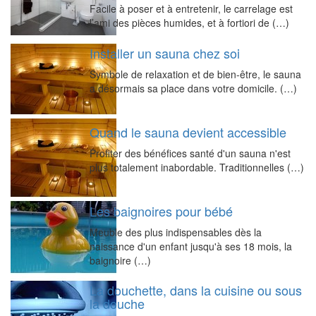
Facile à poser et à entretenir, le carrelage est
l’ami des pièces humides, et à fortiori de (…)
Installer un sauna chez soi
Symbole de relaxation et de bien-être, le sauna
a désormais sa place dans votre domicile. (…)
Quand le sauna devient accessible
Profiter des bénéfices santé d'un sauna n'est
plus totalement inabordable. Traditionnelles (…)
Les baignoires pour bébé
Meuble des plus indispensables dès la
naissance d'un enfant jusqu'à ses 18 mois, la
baignoire (…)
La douchette, dans la cuisine ou sous
la douche