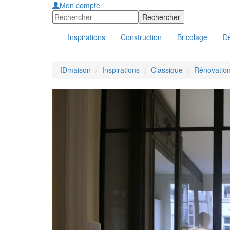
Mon compte
Inspirations
Construction
Bricolage
Dé
IDmaison
Inspirations
Classique
Rénovation