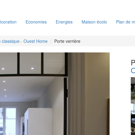
coration
Economies
Energies
Maison écolo
Plan de m
 classique - Ouest Home
Porte verrière
P
O