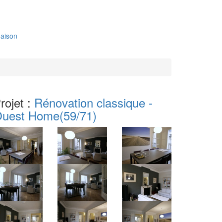
aison
rojet :
Rénovation classique -
uest Home
(59/71)