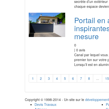
secrète d’un extérieur s
chaque espace devient
Portail en
inspirantes
mesure
0
|
0
avis
Canal par lequel vous 
premier ton sur votre p
Lorsqu’il est en alumin
1
2
3
4
5
6
7
8
...
15
Copyright © 1998-2014 - Un site sur le
développement
Devis Travaux
Pa