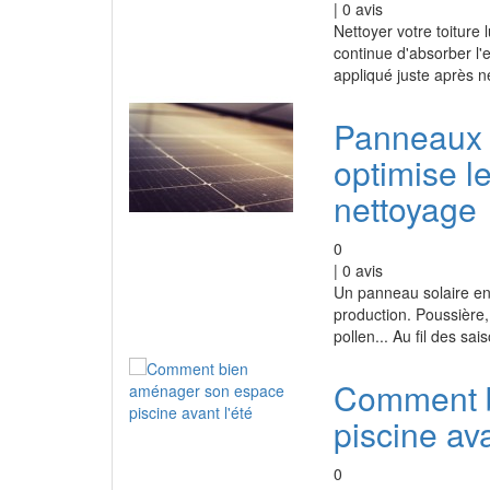
|
0
avis
Nettoyer votre toiture 
continue d'absorber l'e
appliqué juste après n
Panneaux 
optimise l
nettoyage
0
|
0
avis
Un panneau solaire en
production. Poussière,
pollen... Au fil des sa
Comment b
piscine ava
0