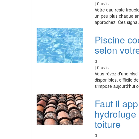
|
0
avis
Votre eau reste troubl
un peu plus chaque a
approchez. Ces signaux
Piscine co
selon votre
0
|
0
avis
Vous rêvez d'une pisci
disponibles, difficile
s'impose aujourd'hui c
Faut il app
hydrofuge 
toiture
0