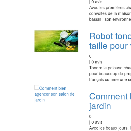
|
0
avis
Avec les premières cha
convoités de la maison.
bassin : son environne
Robot ton
taille pour
0
|
0
avis
Tondre la pelouse chaq
pour beaucoup de propr
français comme une so
Comment b
jardin
0
|
0
avis
Avec les beaux jours, l