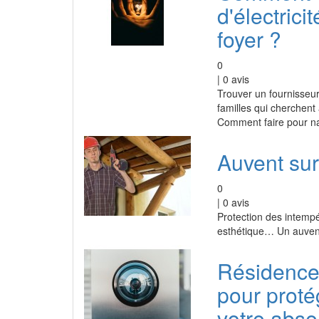
d'électrici
foyer ?
0
|
0
avis
Trouver un fournisseur
familles qui cherchent 
Comment faire pour na
Auvent su
0
|
0
avis
Protection des intempér
esthétique… Un auvent 
Résidence 
pour proté
votre abs