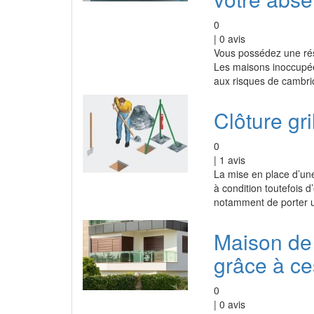
0
|
0
avis
Vous possédez une rés
Les maisons inoccupée
aux risques de cambrio
Clôture gr
0
|
1
avis
La mise en place d’une 
à condition toutefois d
notamment de porter un
Maison de 
grâce à c
0
|
0
avis