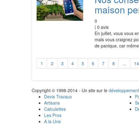
maison pe
0
|
0
avis
En juillet, vous vous 
mais vous craignez po
de panique, car même 
1
2
3
4
5
6
7
8
...
14
Copyright © 1998-2014 - Un site sur le
développement
Devis Travaux
Pa
Artisans
Se
Calculettes
Dé
Les Pros
A la Une