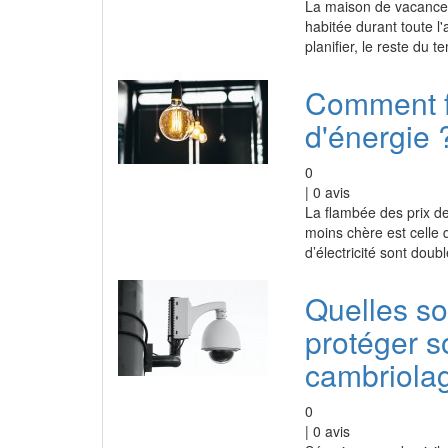
La maison de vacances 
habitée durant toute l
planifier, le reste du 
Comment f
d'énergie 
0
|
0
avis
La flambée des prix de 
moins chère est celle
d’électricité sont dou
Quelles so
protéger s
cambriola
0
|
0
avis