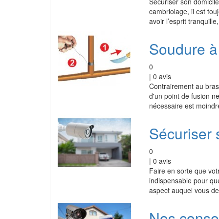
Sécuriser son domicile
cambriolage, il est tou
avoir l’esprit tranquil
Soudure à 
0
|
0
avis
Contrairement au brasa
d'un point de fusion n
nécessaire est moindr
Sécuriser 
0
|
0
avis
Faire en sorte que vot
indispensable pour que
aspect auquel vous de
Nos consei