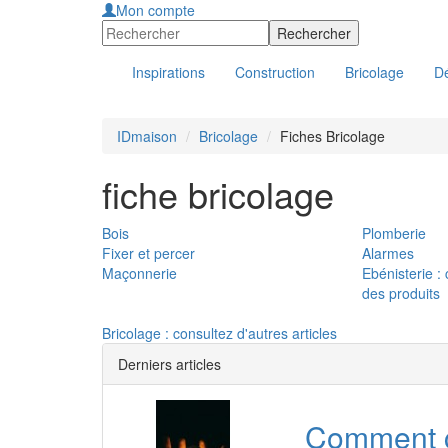
Mon compte
Inspirations
Construction
Bricolage
Dé
IDmaison
Bricolage
Fiches Bricolage
fiche bricolage
Bois
Plomberie
Fixer et percer
Alarmes
Maçonnerie
Ebénisterie 
des produits
Bricolage : consultez d'autres articles
Derniers articles
Comment ch