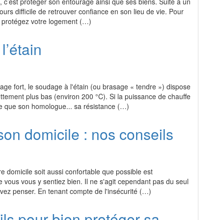
, c’est protéger son entourage ainsi que ses biens. Suite à un
jours difficile de retrouver confiance en son lieu de vie. Pour
le, protégez votre logement (…)
l’étain
ge fort, le soudage à l'étain (ou brasage « tendre ») dispose
ettement plus bas (environ 200 °C). Si la puissance de chauffe
e que son homologue... sa résistance (…)
son domicile : nos conseils
re domicile soit aussi confortable que possible est
 vous vous y sentiez bien. Il ne s'agit cependant pas du seul
vez penser. En tenant compte de l'insécurité (…)
ls pour bien protéger sa