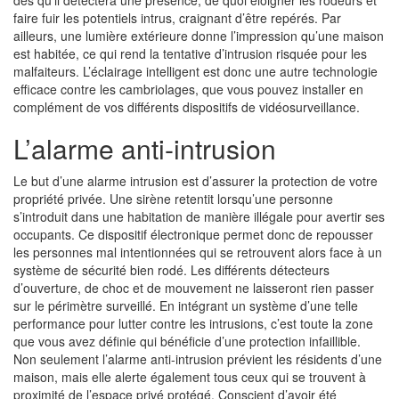
dès qu’il détectera une présence, de quoi éloigner les rôdeurs et
faire fuir les potentiels intrus, craignant d’être repérés. Par
ailleurs, une lumière extérieure donne l’impression qu’une maison
est habitée, ce qui rend la tentative d’intrusion risquée pour les
malfaiteurs. L’éclairage intelligent est donc une autre technologie
efficace contre les cambriolages, que vous pouvez installer en
complément de vos différents dispositifs de vidéosurveillance.
L’alarme anti-intrusion
Le but d’une alarme intrusion est d’assurer la protection de votre
propriété privée. Une sirène retentit lorsqu’une personne
s’introduit dans une habitation de manière illégale pour avertir ses
occupants. Ce dispositif électronique permet donc de repousser
les personnes mal intentionnées qui se retrouvent alors face à un
système de sécurité bien rodé. Les différents détecteurs
d’ouverture, de choc et de mouvement ne laisseront rien passer
sur le périmètre surveillé. En intégrant un système d’une telle
performance pour lutter contre les intrusions, c’est toute la zone
que vous avez définie qui bénéficie d’une protection infaillible.
Non seulement l’alarme anti-intrusion prévient les résidents d’une
maison, mais elle alerte également tous ceux qui se trouvent à
proximité de l’espace privé protégé. Conscient d’avoir été