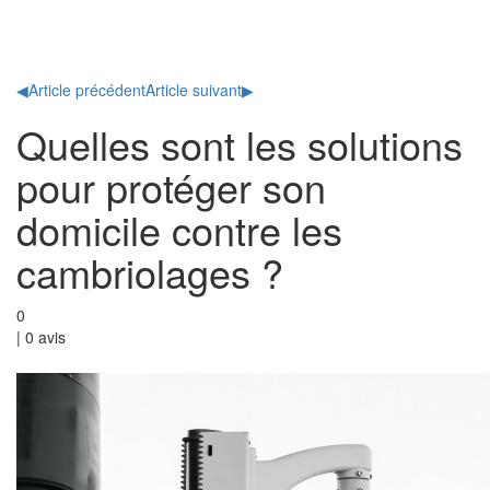
Toggl
naviga
◀
Article précédent
Article suivant
▶
Quelles sont les solutions
pour protéger son
domicile contre les
cambriolages ?
0
|
0
avis