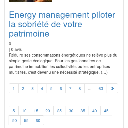
Energy management piloter
la sobriété de votre
patrimoine
0
|
0
avis
Réduire ses consommations énergétiques ne relève plus du
simple geste écologique. Pour les gestionnaires de
patrimoine immobilier, les collectivités ou les entreprises
multisites, c'est devenu une nécessité stratégique. (…)
1
2
3
4
5
6
7
8
...
63
5
10
15
20
25
30
35
40
45
50
55
60