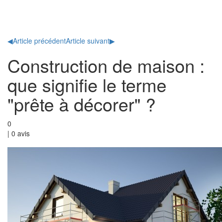
Toggl
naviga
◀
Article précédent
Article suivant
▶
Construction de maison :
que signifie le terme
"prête à décorer" ?
0
|
0
avis