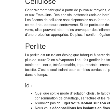
Cellulose
Généralement fabriqué à partir de journaux recyclés,
et aux Etats-Unis. Des additifs inoffensifs (sels de bore
Les flocons de cellulose sont disponibles sous forme d
ce matériau demeure contreversé. Si les particules de l
verre, elles peuvent néanmoins provoquer des inflamm
d'une protection appropriée. De plus, il contient égale
Perlite
La perlite est un isolant écologique fabriqué à parti
plus de 1000°C: en s'évaporant l'eau fait gonfler les fi
totalement inerte, ininflammable, imputrescible, insen
toxicité. C'est le seul isolant pour combles perdus qu
dans le temps.
id+
Quel que soit le mode d'isolation choisi, le fait d'
consommation de chauffage, sa facture et les re
N'oubliez pas de
juger votre isolant sur son ef
Nous vous
déconseillons les isolants en flo