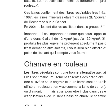
basalte. Leur pouvoir isolant diminue fortement en pr
rouleaux).
Ces laines contiennent des fibres respirables très irri
1987, les laines minérales étaient classées 2B "pouva
de Recherche sur le Cancer.
En 2001, elles ont été reclassifiées dans le groupe 3 "
Important : Il est important de noter que sous l'appella
3
3
d'une densité allant de 12 kg/m
jusqu'à 130 kg/m
. S
produits les plus légers ne protègent absolument pas 
n'est demandé aux isolants, il vous sera bien difficile
poids de l'isolant qu'il compte vous fournir.
Chanvre en rouleau
Les fibres végétales sont une bonne alternative aux la
Elles sont malheureusement absentes des grand circuits
être cultivées sans engrais et leurs fibres sont nature
utilisé en rouleau et en vrac comme la laine de verre (
ou d'amonium), mais aussi pour être inclus dans des en
d'application avec un liant à base de chaux, le chanvre 