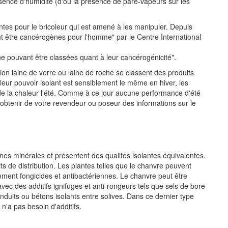
ésence d'humidité (d'où la présence de pare-vapeurs sur les
tantes pour le bricoleur qui est amené à les manipuler. Depuis
nt être cancérogènes pour l'homme" par le Centre International
ne pouvant être classées quant à leur cancérogénicité".
tion laine de verre ou laine de roche se classent des produits
i leur pouvoir isolant est sensiblement le même en hiver, les
de la chaleur l'été. Comme à ce jour aucune performance d'été
 d'obtenir de votre revendeur ou poseur des informations sur le
ines minérales et présentent des qualités isolantes équivalentes.
 de distribution. Les plantes telles que le chanvre peuvent
llement fongicides et antibactériennes. Le chanvre peut être
avec des additifs ignifuges et anti-rongeurs tels que sels de bore
duits ou bétons isolants entre solives. Dans ce dernier type
n'a pas besoin d'additifs.