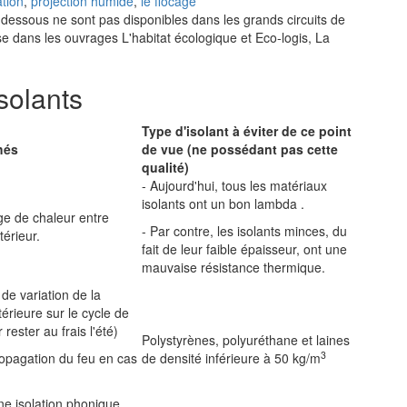
ation
,
projection humide
,
le flocage
-dessous ne sont pas disponibles dans les grands circuits de
se dans les ouvrages L'habitat écologique et Eco-logis, La
solants
Type d'isolant à éviter de ce point
hés
de vue (ne possédant pas cette
qualité)
- Aujourd'hui, tous les matériaux
isolants ont un bon lambda .
ge de chaleur entre
- Par contre, les isolants minces, du
xtérieur.
fait de leur faible épaisseur, ont une
mauvaise résistance thermique.
 de variation de la
érieure sur le cycle de
rester au frais l'été)
Polystyrènes, polyuréthane et laines
3
ropagation du feu en cas
de densité inférieure à 50 kg/m
ne isolation phonique.