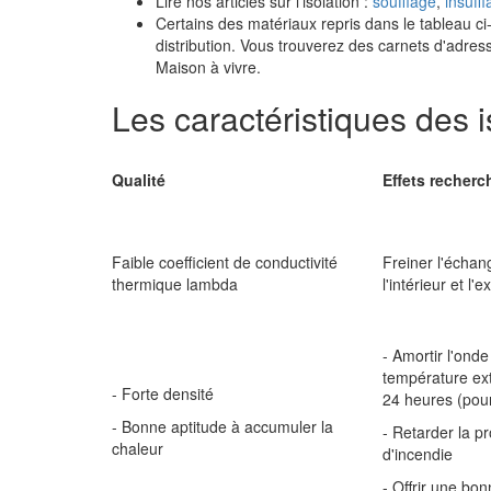
Lire nos articles sur l'isolation :
soufflage
,
insuffl
Certains des matériaux repris dans le tableau ci
distribution. Vous trouverez des carnets d'adres
Maison à vivre.
Les caractéristiques des i
Qualité
Effets recherc
Faible coefficient de conductivité
Freiner l'échan
thermique lambda
l'intérieur et l'e
- Amortir l'onde
température ext
- Forte densité
24 heures (pour 
- Bonne aptitude à accumuler la
- Retarder la p
chaleur
d'incendie
- Offrir une bon