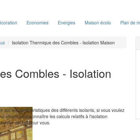
coration
Economies
Energies
Maison écolo
Plan de m
aux
Isolation Thermique des Combles - Isolation Maison
es Combles - Isolation
r sur les caractéristiques des différents isolants, si vous voulez
t simplement connaître les calculs relatifs à l'isolation
dossier est fait pour vous.