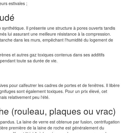
eurs estivales ;
rudé
e synthétique. Il présente une structure à pores ouverts tandis
més lui assurant une meilleure résistance à la compression.
étanche dans les murs, empêchant l'humidité du logement de
yrènes et autres gaz toxiques contenus dans ses additifs
pendant toute sa durée de vie.
s pour calfeutrer les cadres de portes et de fenêtres. Il libère
gnifuges sont également toxiques. Pour un prix élevé, cet
 mais relativement peu l'été.
he (rouleau, plaques ou vrac)
épandus. La laine de verre est obtenue par fusion, centrifugation
tière première de la laine de roche est généralement du