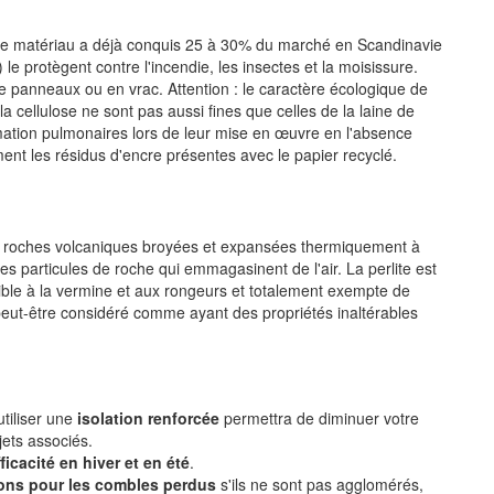
 ce matériau a déjà conquis 25 à 30% du marché en Scandinavie
) le protègent contre l'incendie, les insectes et la moisissure.
e panneaux ou en vrac. Attention : le caractère écologique de
a cellulose ne sont pas aussi fines que celles de la laine de
ation pulmonaires lors de leur mise en œuvre en l'absence
ment les résidus d'encre présentes avec le papier recyclé.
r de roches volcaniques broyées et expansées thermiquement à
nes particules de roche qui emmagasinent de l'air. La perlite est
sible à la vermine et aux rongeurs et totalement exempte de
i peut-être considéré comme ayant des propriétés inaltérables
utiliser une
isolation renforcée
permettra de diminuer votre
jets associés.
ficacité en hiver et en été
.
cons pour les combles perdus
s'ils ne sont pas agglomérés,