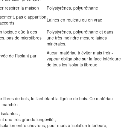
er respirer la maison
Polystyrènes, polyuréthane
sement, pas d'apparition
Laines en rouleau ou en vrac
raccords.
n toxique dûe à des
Polystyrènes, polyuréthane et dans
ues, pas de microfibres
une très moindre mesure laines
minérales.
Aucun matériau à éviter mais frein-
rvée de l'isolant par
vapeur obligatoire sur la face intérieure
de tous les isolants fibreux
fibres de bois, le liant étant la lignine de bois. Ce matériau
le marché :
 isolantes ;
nt une très grande longévité ;
olation entre chevrons, pour murs à isolation intérieure,