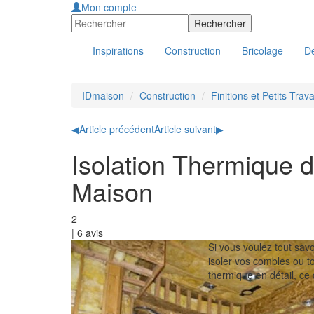
Mon compte
Inspirations
Construction
Bricolage
Dé
IDmaison
Construction
Finitions et Petits Trav
◀
Article précédent
Article suivant
▶
Isolation Thermique d
Maison
2
|
6
avis
Si vous voulez tout savoi
isoler vos combles ou tou
thermique en détail, ce 