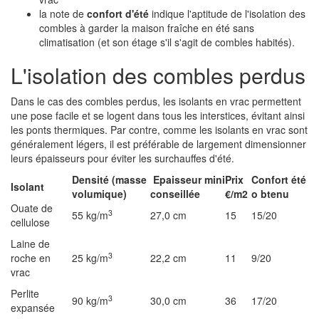
la note de
confort d'été
indique l'aptitude de l'isolation des
combles à garder la maison fraîche en été sans
climatisation (et son étage s'il s'agit de combles habités).
L'isolation des combles perdus
Dans le cas des combles perdus, les isolants en vrac permettent
une pose facile et se logent dans tous les interstices, évitant ainsi
les ponts thermiques. Par contre, comme les isolants en vrac sont
généralement légers, il est préférable de largement dimensionner
leurs épaisseurs pour éviter les surchauffes d'été.
Densité (masse
Epaisseur mini
Prix
Confort été
Isolant
volumique)
conseillée
€/m2
o
btenu
Ouate de
3
55 kg/m
27,0 cm
15
15/20
cellulose
Laine de
3
roche en
25 kg/m
22,2 cm
11
9/20
vrac
Perlite
3
90 kg/m
30,0 cm
36
17/20
expansée