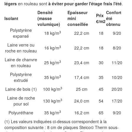
légers
en rouleau sont
à éviter pour garder l'étage frais l'été
.
Densité
Epaisseur
Confort
Prix
Isolant
(masse
mini
été
€/m2
volumique)
conseillée
obtenu
Polystyrène
3
18 kg/m
22,2 cm
18
9/20
expansé
Laine verre ou
3
16 kg/m
22,2 cm
18
8/20
roche en rouleau
Laine de chanvre
3
25 kg/m
23,4 cm
30
11/20
en rouleau
Polystyrène
3
35 kg/m
17,4 cm
35
10/20
extrudé
3
Laine de bois (1)
100 kg/m
25 cm
45
20/20
Laine de roche
3
130 kg/m
24,0 cm
54
17/20
pour sol
3
Polyuréthane
35 kg/m
16,2 cm
65
9/20
(
1) Les valeurs indiquées ci-dessus correspondent à la
composition suivante : 8 cm de plaques Steico© Therm sous-