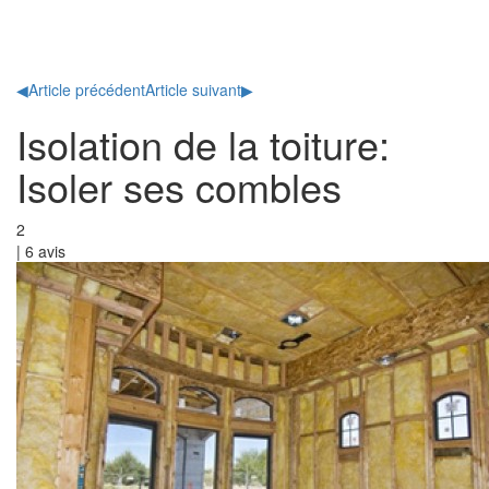
Toggl
naviga
◀
Article précédent
Article suivant
▶
Isolation de la toiture:
Isoler ses combles
2
|
6
avis