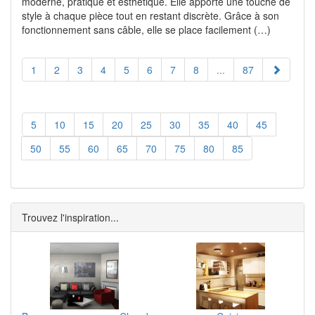
moderne, pratique et esthétique. Elle apporte une touche de
style à chaque pièce tout en restant discrète. Grâce à son
fonctionnement sans câble, elle se place facilement (…)
1
2
3
4
5
6
7
8
...
87
5
10
15
20
25
30
35
40
45
50
55
60
65
70
75
80
85
Trouvez l'inspiration...