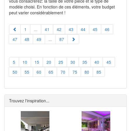
vous consacrerez: la taille de votre pièce et le type de
modèle choisi. En fonction de ces éléments, votre budget
peut varier considérablement !
1
...
41
42
43
44
45
46
47
48
49
...
87
5
10
15
20
25
30
35
40
45
50
55
60
65
70
75
80
85
Trouvez l'inspiration...