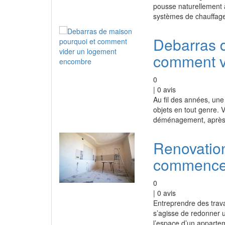
pousse naturellement à
systèmes de chauffag
Debarras 
comment v
0
|
0
avis
Au fil des années, un
objets en tout genre. V
déménagement, après 
Renovatio
commencer 
0
|
0
avis
Entreprendre des trava
s’agisse de redonner 
l’espace d’un appartem