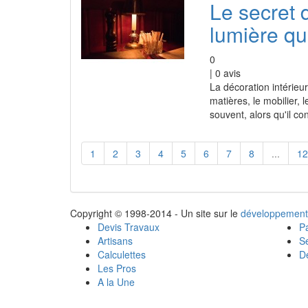
Le secret 
lumière qu
0
|
0
avis
La décoration intérieu
matières, le mobilier,
souvent, alors qu'il c
1
2
3
4
5
6
7
8
...
12
Copyright © 1998-2014 - Un site sur le
développement
Devis Travaux
Pa
Artisans
Se
Calculettes
Dé
Les Pros
A la Une