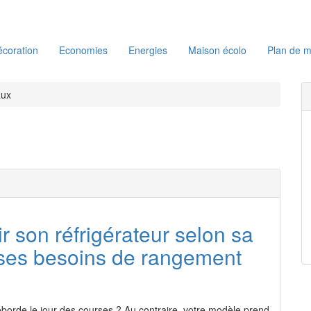
coration
Economies
Energies
Maison écolo
Plan de m
aux
ir son réfrigérateur selon sa
 ses besoins de rangement
 déborde le jour des courses ? Au contraire, votre modèle prend