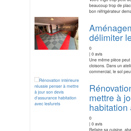
beaucoup trop de place
bon réfrigérateur dema
Aménageme
délimiter 
0
|
0
avis
Une même pièce peut ac
cloisons. Dans un atel
commercial, le sol peut
Rénovation
mettre à j
habitation 
0
|
0
avis
Refaire sa cuisine, aba