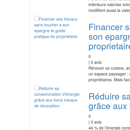
intérieure valorise vo
modifient aussi la vale
Financer s
son epargn
proprietair
0
|
0
avis
Rénover sa cuisine, a
un espace paysager : 
propriétaires. Mais fa
Réduire s
grâce aux 
0
|
0
avis
44 % de l'énergie cons