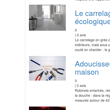
Le carrelag
écologique
0
|
0
avis
Le carrelage en grés 
intérieure, mais sous 
coulé en chantier : le
Adoucisseu
maison
0
|
0
avis
Robinets entartrés, ré
la douche : dans la rég
mesurée autour de 42°