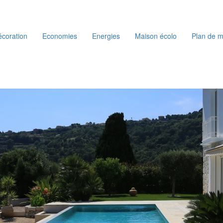
coration
Economies
Energies
Maison écolo
Plan de m