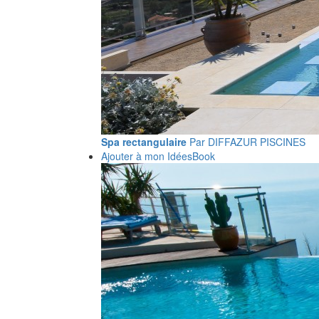
Spa rectangulaire
Par DIFFAZUR PISCINES
Ajouter à mon IdéesBook