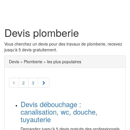
Toggl
naviga
Devis plomberie
Vous cherchez un devis pour des travaux de plomberie, recevez
jusqu'à 5 devis gratuitement.
Devis « Plomberie » les plus populaires
1
2
3
Devis débouchage :
canalisation, wc, douche,
tuyauterie
Demandez jusqu'à 5 devis gratuits des professionnels