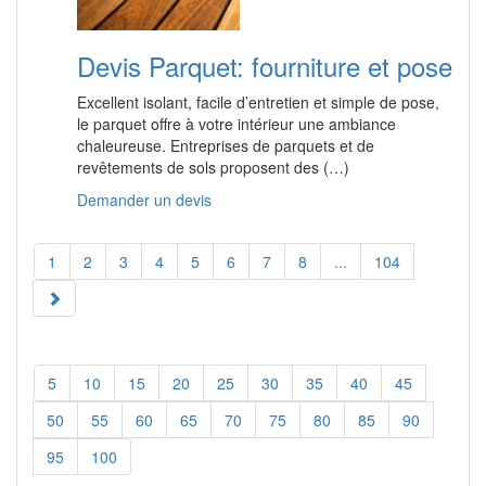
Devis Parquet: fourniture et pose
Excellent isolant, facile d’entretien et simple de pose,
le parquet offre à votre intérieur une ambiance
chaleureuse. Entreprises de parquets et de
revêtements de sols proposent des (…)
Demander un devis
1
2
3
4
5
6
7
8
...
104
5
10
15
20
25
30
35
40
45
50
55
60
65
70
75
80
85
90
95
100