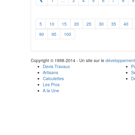
1
...
3
4
5
6
7
8
9
5
10
15
20
25
30
35
40
90
95
100
Copyright © 1998-2014 - Un site sur le
développement
Devis Travaux
Pa
Artisans
Se
Calculettes
Dé
Les Pros
A la Une