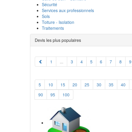
Sécurité
Services aux professionnels
Sols
Toiture - Isolation
Traitements
Devis les plus populaires
1
...
3
4
5
6
7
8
9
5
10
15
20
25
30
35
40
90
95
100