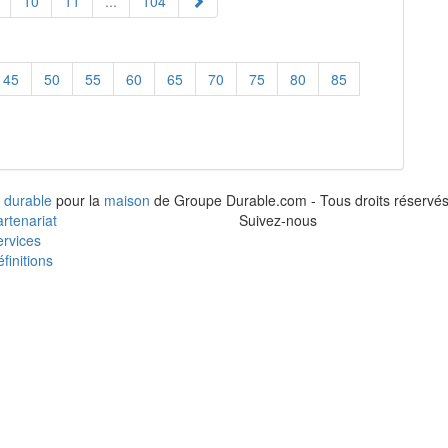
10
11
...
104
45
50
55
60
65
70
75
80
85
 durable
pour la
maison
de Groupe Durable.com - Tous droits réservés
rtenariat
Suivez-nous
rvices
finitions