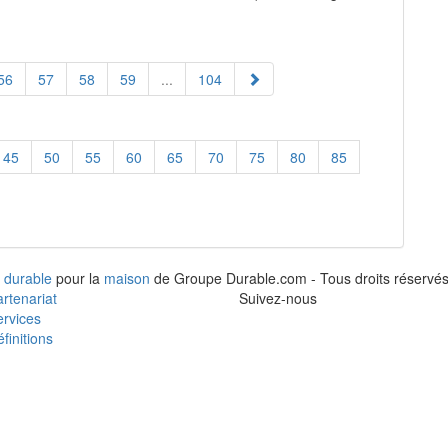
56
57
58
59
...
104
45
50
55
60
65
70
75
80
85
 durable
pour la
maison
de Groupe Durable.com - Tous droits réservés
rtenariat
Suivez-nous
rvices
finitions