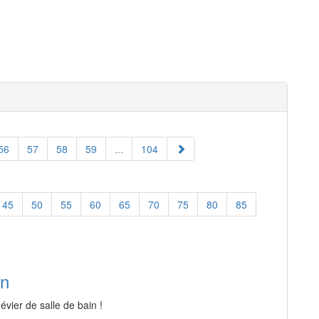
56
57
58
59
...
104
45
50
55
60
65
70
75
80
85
in
évier de salle de bain !