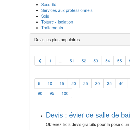
Sécurité
Services aux professionnels
Sols
Toiture - Isolation
Traitements
Devis les plus populaires
1
...
51
52
53
54
55
5
10
15
20
25
30
35
40
90
95
100
Devis : évier de salle de ba
Obtenez trois devis gratuits pour la pose d'un 