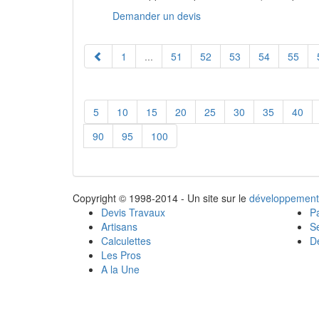
Demander un devis
1
...
51
52
53
54
55
5
10
15
20
25
30
35
40
90
95
100
Copyright © 1998-2014 - Un site sur le
développement
Devis Travaux
Pa
Artisans
Se
Calculettes
Dé
Les Pros
A la Une