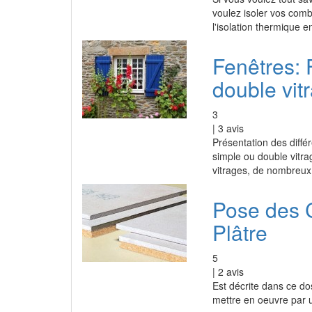
voulez isoler vos combl
l'isolation thermique e
Fenêtres: 
double vit
3
|
3
avis
Présentation des diffé
simple ou double vitrag
vitrages, de nombreux 
Pose des 
Plâtre
5
|
2
avis
Est décrite dans ce dos
mettre en oeuvre par u