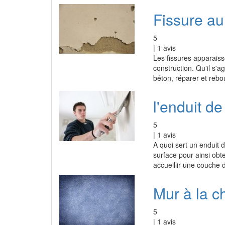
Fissure au
5
|
1
avis
Les fissures apparaiss
construction. Qu'il s'
béton, réparer et reb
l'enduit de
5
|
1
avis
A quoi sert un enduit d
surface pour ainsi obt
accueillir une couche d
Mur à la c
5
|
1
avis