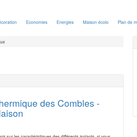
coration
Economies
Energies
Maison écolo
Plan de m
aux
Thermique des Combles -
Maison
oir sur les caractéristiques des différents isolants, si vous