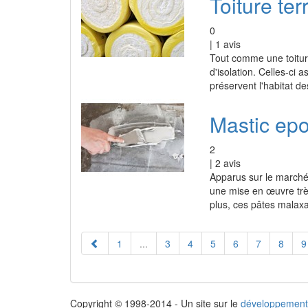
Toiture ter
0
|
1
avis
Tout comme une toiture
d'isolation. Celles-ci
préservent l'habitat d
Mastic ep
2
|
2
avis
Apparus sur le marché
une mise en œuvre très
plus, ces pâtes malaxa
1
...
3
4
5
6
7
8
9
Copyright © 1998-2014 - Un site sur le
développement