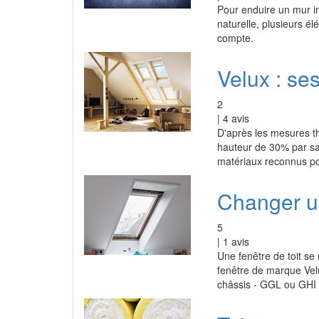
Pour enduire un mur in
naturelle, plusieurs é
compte.
Velux : ses
2
|
4
avis
D'après les mesures th
hauteur de 30% par sa 
matériaux reconnus pou
Changer u
5
|
1
avis
Une fenêtre de toit s
fenêtre de marque Vel
châssis - GGL ou GHI 