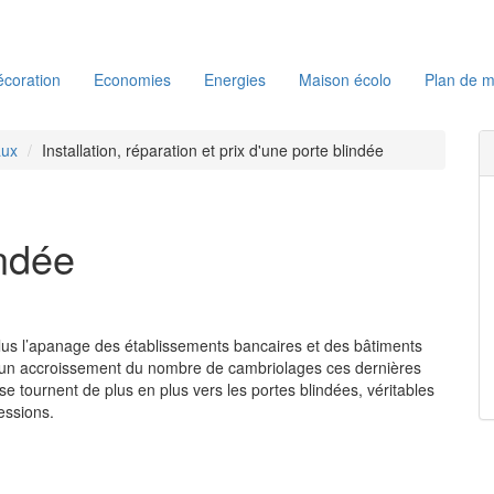
coration
Economies
Energies
Maison écolo
Plan de m
aux
Installation, réparation et prix d'une porte blindée
indée
plus l’apanage des établissements bancaires et des bâtiments
à un accroissement du nombre de cambriolages ces dernières
 se tournent de plus en plus vers les portes blindées, véritables
essions.