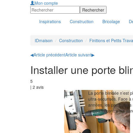
Mon compte
Inspirations
Construction
Bricolage
Dé
IDmaison
Construction
Finitions et Petits Trav
◀
Article précédent
Article suivant
▶
Installer une porte bl
5
|
2
avis
La porte blindée n’est 
ultra-sécurisés. Face 
années, les particuliers
remparts contre les agr