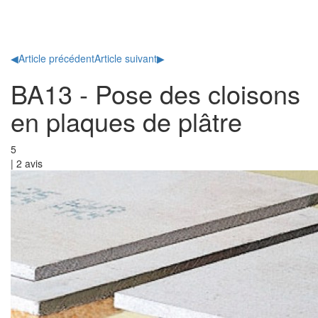
Toggl
naviga
◀
Article précédent
Article suivant
▶
BA13 - Pose des cloisons
en plaques de plâtre
5
|
2
avis