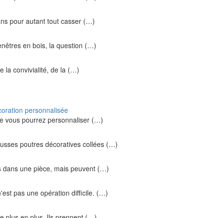
ns pour autant tout casser (…)
enêtres en bois, la question (…)
e la convivialité, de la (…)
coration personnalisée
ue vous pourrez personnaliser (…)
ausses poutres décoratives collées (…)
 dans une pièce, mais peuvent (…)
st pas une opération difficile. (…)
e plus en plus. Ils prennent (…)