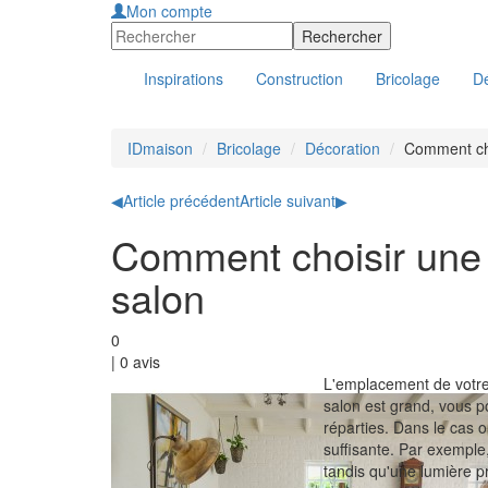
Mon compte
Inspirations
Construction
Bricolage
Dé
IDmaison
Bricolage
Décoration
Comment cho
◀
Article précédent
Article suivant
▶
Comment choisir une 
salon
0
|
0
avis
L'emplacement de votre 
salon est grand, vous p
réparties. Dans le cas o
suffisante. Par exemple
tandis qu'une lumière p