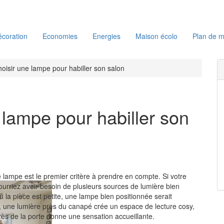
coration
Economies
Energies
Maison écolo
Plan de m
isir une lampe pour habiller son salon
lampe pour habiller son
lampe est le premier critère à prendre en compte. Si votre
ourriez avoir besoin de plusieurs sources de lumière bien
ù la pièce est petite, une lampe bien positionnée serait
, une lumière près du canapé crée un espace de lecture cosy,
rès de la porte donne une sensation accueillante.