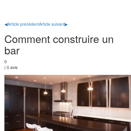
Toggl
naviga
◀
Article précédent
Article suivant
▶
Comment construire un
bar
0
|
0
avis