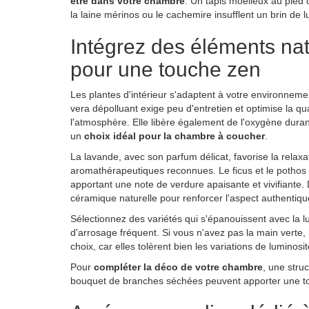
être dans votre chambre
. Un tapis moelleux au pied 
la laine mérinos ou le cachemire insufflent un brin de
Intégrez des éléments na
pour une touche zen
Les plantes d'intérieur s'adaptent à votre environnement 
vera dépolluant exige peu d'entretien et optimise la qua
l'atmosphère. Elle libère également de l'oxygène durant
un
choix idéal pour la chambre à coucher
.
La lavande, avec son parfum délicat, favorise la relax
aromathérapeutiques reconnues. Le ficus et le pothos fi
apportant une note de verdure apaisante et vivifiante.
céramique naturelle pour renforcer l'aspect authentiqu
Sélectionnez des variétés qui s'épanouissent avec la l
d'arrosage fréquent. Si vous n'avez pas la main verte, 
choix, car elles tolèrent bien les variations de luminosit
Pour
compléter la déco de votre chambre
, une stru
bouquet de branches séchées peuvent apporter une to