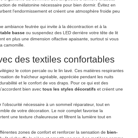
uction de mélatonine nécessaire pour bien dormir. Évitez en
rturbent l'endormissement et créent une atmosphère froide peu
 ambiance feutrée qui invite à la décontraction et à la
table basse
ou suspendez des LED derrière votre tête de lit
nt en plus une dimension olfactive apaisante, surtout si vous
la camomille.
c des textiles confortables
ivilégiez le coton percale ou le lin lavé. Ces matières respirantes
nsation de fraîcheur agréable, appréciée pendant les nuits
urabilité et le confort de vos draps. Pour ce qui est des
 s'accordent bien avec
tous les styles décoratifs
et créent une
r l'obscurité nécessaire à un sommeil réparateur, tout en
emble de votre décoration. Le noir complet favorise la
tent une texture chaleureuse et filtrent la lumière tout en
ifférentes zones de confort et renforcer la sensation de
bien-