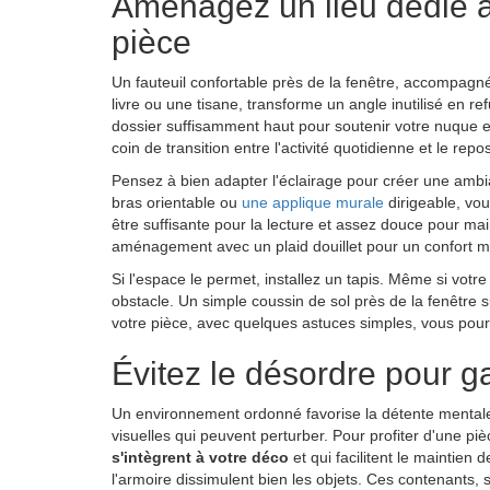
Aménagez un lieu dédié à 
pièce
Un fauteuil confortable près de la fenêtre, accompagn
livre ou une tisane, transforme un angle inutilisé en
dossier suffisamment haut pour soutenir votre nuque e
coin de transition entre l'activité quotidienne et le rep
Pensez à bien adapter l'éclairage pour créer une ambi
bras orientable ou
une applique murale
dirigeable, vou
être suffisante pour la lecture et assez douce pour main
aménagement avec un plaid douillet pour un confort m
Si l'espace le permet, installez un tapis. Même si votr
obstacle. Un simple coussin de sol près de la fenêtre suf
votre pièce, avec quelques astuces simples, vous pour
Évitez le désordre pour ga
Un environnement ordonné favorise la détente mentale et
visuelles qui peuvent perturber. Pour profiter d'une p
s'intègrent à votre déco
et qui facilitent le maintien 
l'armoire dissimulent bien les objets. Ces contenants,