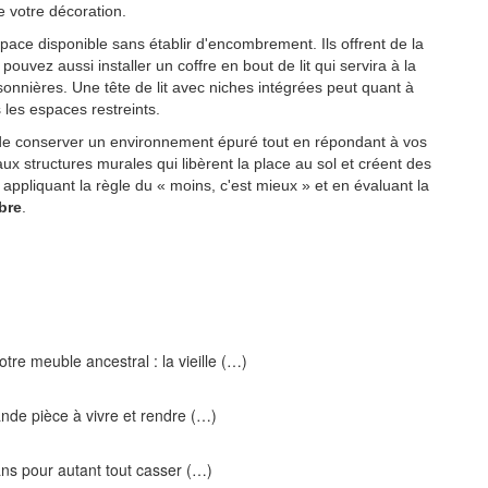
e votre décoration.
space disponible sans établir d'encombrement. Ils offrent de la
 pouvez aussi installer un coffre en bout de lit qui servira à la
sonnières. Une tête de lit avec niches intégrées peut quant à
 les espaces restreints.
é de conserver un environnement épuré tout en répondant à vos
 structures murales qui libèrent la place au sol et créent des
ppliquant la règle du « moins, c'est mieux » et en évaluant la
bre
.
tre meuble ancestral : la vieille (…)
ande pièce à vivre et rendre (…)
ns pour autant tout casser (…)