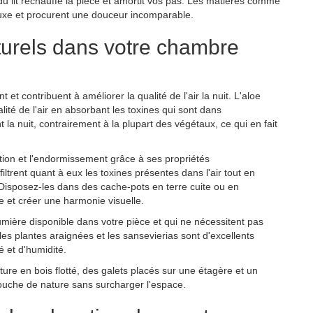
du lit réchauffe la pièce et amortit vos pas. Les matières comme
 luxe et procurent une douceur incomparable.
turels dans votre chambre
et contribuent à améliorer la qualité de l'air la nuit. L'aloe
lité de l'air en absorbant les toxines qui sont dans
 la nuit, contrairement à la plupart des végétaux, ce qui en fait
ation et l'endormissement grâce à ses propriétés
ltrent quant à eux les toxines présentes dans l'air tout en
 Disposez-les dans des cache-pots en terre cuite ou en
e et créer une harmonie visuelle.
umière disponible dans votre pièce et qui ne nécessitent pas
les plantes araignées et les sansevierias sont d'excellents
é et d'humidité.
cture en bois flotté, des galets placés sur une étagère et un
uche de nature sans surcharger l'espace.