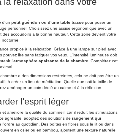
la relaxation dans votre
é d'un
petit guéridon ou d'une table basse
pour poser un
 refuge personnel. Choisissez une assise ergonomique avec un
t des accoudoirs à la bonne hauteur. Cette zone devient votre
os nocturne.
ance propice à la relaxation. Grâce à une lampe sur pied avec
s pouvez lire sans fatiguer vos yeux. L'intensité lumineuse doit
tenir l'
atmosphère apaisante de la chambre
. Complétez cet
aximal.
e chambre a des dimensions restreintes, cela ne doit pas être un
fit à créer un lieu de méditation. Quelle que soit la taille de
rez aménager un coin dédié au calme et à la réflexion.
rder l'esprit léger
 améliore la qualité du sommeil, car il réduit les stimulations
ièce agréable, adoptez des solutions de
rangement qui
de l'ordre au quotidien. Des boîtes en fibres sous le lit ou dans
 souvent en osier ou en bambou, ajoutent une texture naturelle