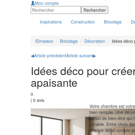
Mon compte
Inspirations
Construction
Bricolage
Dé
IDmaison
Bricolage
Décoration
Idées déco 
◀
Article précédent
Article suivant
▶
Idées déco pour crée
apaisante
0
|
0
avis
Votre chambre est votr
bien remplie. Une décora
cocon de bien-être qui 
durable. Entre choix de
chaque détail compte po