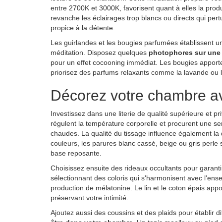
entre 2700K et 3000K, favorisent quant à elles la prod
revanche les éclairages trop blancs ou directs qui pe
propice à la détente.
Les guirlandes et les bougies parfumées établissent une
méditation. Disposez quelques
photophores sur une 
pour un effet cocooning immédiat. Les bougies apporte
priorisez des parfums relaxants comme la lavande ou 
Décorez votre chambre ave
Investissez dans une literie de qualité supérieure et pr
régulent la température corporelle et procurent une se
chaudes. La qualité du tissage influence également la d
couleurs, les parures blanc cassé, beige ou gris perle
base reposante.
Choisissez ensuite des rideaux occultants pour garanti
sélectionnant des coloris qui s'harmonisent avec l'ens
production de mélatonine. Le lin et le coton épais appor
préservant votre intimité.
Ajoutez aussi des coussins et des plaids pour établir d