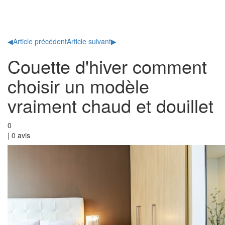
Toggl
naviga
◀
Article précédent
Article suivant
▶
Couette d'hiver comment
choisir un modèle
vraiment chaud et douillet
0
|
0
avis