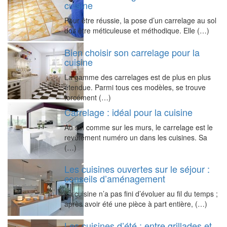
cuisine
Pour être réussie, la pose d’un carrelage au sol
doit être méticuleuse et méthodique. Elle (…)
Bien choisir son carrelage pour la
cuisine
La gamme des carrelages est de plus en plus
étendue. Parmi tous ces modèles, se trouve
forcément (…)
Carrelage : idéal pour la cuisine
Au sol comme sur les murs, le carrelage est le
revêtement numéro un dans les cuisines. Sa
(…)
Les cuisines ouvertes sur le séjour :
conseils d’aménagement
La cuisine n’a pas fini d’évoluer au fil du temps ;
après avoir été une pièce à part entière, (…)
Les cuisines d’été : entre grillades et