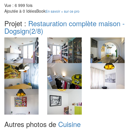
Vue : 6 999 fois
Ajoutée à 0 IdéesBook
En savoir + sur ce pro
Projet :
Restauration complète maison -
Dogsign
(2/8)
Autres photos de
Cuisine