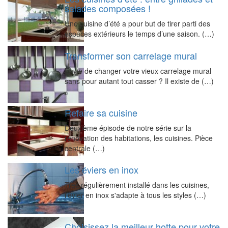
salades composées !
Une cuisine d’été a pour but de tirer parti des
espaces extérieurs le temps d’une saison. (…)
Transformer son carrelage mural
Envie de changer votre vieux carrelage mural
sans pour autant tout casser ? Il existe de (…)
Refaire sa cuisine
Deuxième épisode de notre série sur la
rénovation des habitations, les cuisines. Pièce
centrale (…)
Les éviers en inox
Très régulièrement installé dans les cuisines,
l'évier en inox s'adapte à tous les styles (…)
Choisissez la meilleur hotte pour votre