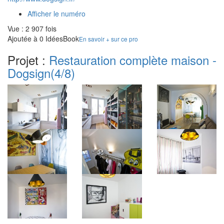
Afficher le numéro
Vue : 2 907 fois
Ajoutée à 0 IdéesBook
En savoir + sur ce pro
Projet :
Restauration complète maison -
Dogsign
(4/8)