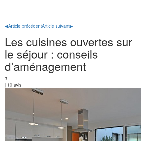
Toggl
naviga
◀
Article précédent
Article suivant
▶
Les cuisines ouvertes sur
le séjour : conseils
d’aménagement
3
|
10
avis