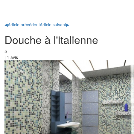
Toggl
naviga
◀
Article précédent
Article suivant
▶
Douche à l'italienne
5
|
1
avis