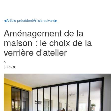
Toggl
naviga
◀
Article précédent
Article suivant
▶
Aménagement de la
maison : le choix de la
verrière d'atelier
5
|
3
avis