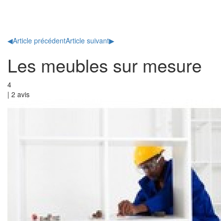
Toggl
naviga
◀
Article précédent
Article suivant
▶
Les meubles sur mesure
4
|
2
avis