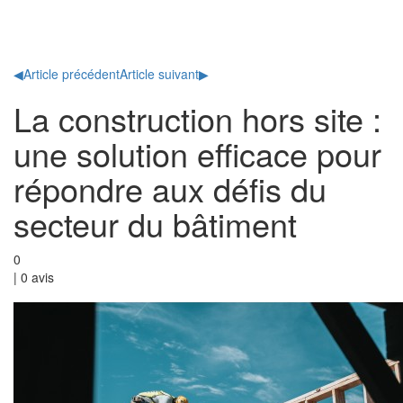
Toggl
naviga
◀
Article précédent
Article suivant
▶
La construction hors site :
une solution efficace pour
répondre aux défis du
secteur du bâtiment
0
|
0
avis