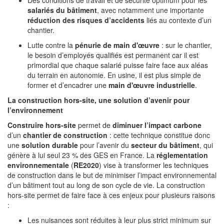
Des conditions de travail et de sécurité optimum pour les
salariés du bâtiment
, avec notamment une importante
réduction des risques d’accidents
liés au contexte d’un
chantier.
Lutte contre la
pénurie de main d'œuvre
: sur le chantier,
le besoin d’employés qualifiés est permanent car il est
primordial que chaque salarié puisse faire face aux aléas
du terrain en autonomie. En usine, il est plus simple de
former et d’encadrer une
main d'œuvre industrielle
.
La construction hors-site, une solution d’avenir pour
l’environnement
Construire hors-site
permet de
diminuer l’impact carbone
d’un
chantier de construction
: cette technique constitue donc
une
solution durable
pour l’avenir du
secteur du bâtiment
, qui
génère à lui seul 23 % des GES en France. La
réglementation
environnementale
(
RE2020
) vise à transformer les techniques
de construction dans le but de minimiser l’impact environnemental
d’un bâtiment tout au long de son cycle de vie. La construction
hors-site permet de faire face à ces enjeux pour plusieurs raisons
:
Les nuisances sont réduites à leur plus strict minimum sur