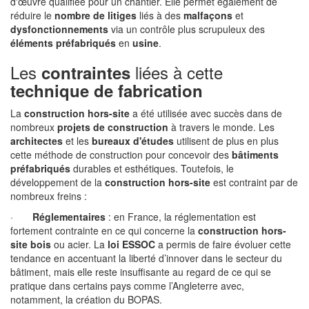
d'œuvre qualifiée pour un chantier. Elle permet également de
réduire le
nombre de litiges
liés à des
malfaçons
et
dysfonctionnements
via un contrôle plus scrupuleux des
éléments préfabriqués
en
usine
.
Les
liées à cette
contraintes
technique de fabrication
La
construction hors-site
a été utilisée avec succès dans de
nombreux
projets de construction
à travers le monde. Les
architectes
et les
bureaux d'études
utilisent de plus en plus
cette méthode de construction pour concevoir des
bâtiments
préfabriqués
durables et esthétiques. Toutefois, le
développement de la
construction hors-site
est contraint par de
nombreux freins :
·
Réglementaires
: en France, la réglementation est
fortement contrainte en ce qui concerne la
construction hors-
site bois
ou acier. La
loi ESSOC
a permis de faire évoluer cette
tendance en accentuant la liberté d’innover dans le secteur du
bâtiment, mais elle reste insuffisante au regard de ce qui se
pratique dans certains pays comme l’Angleterre avec,
notamment, la création du BOPAS.