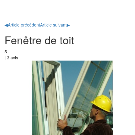
Toggl
naviga
◀
Article précédent
Article suivant
▶
Fenêtre de toit
5
|
3
avis