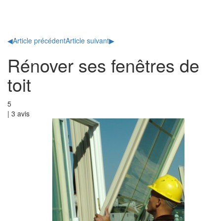
Toggl
naviga
◀
Article précédent
Article suivant
▶
Rénover ses fenêtres de
toit
5
|
3
avis