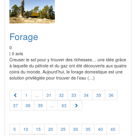
Forage
0
|
0
avis
Creuser le sol pour y trouver des richesses… une idée grâce
à laquelle du pétrole et du gaz ont été découverts aux quatre
coins du monde. Aujourd’hui, le forage domestique est une
solution privilégiée pour trouver de l’eau (…)
1
...
31
32
33
34
35
36
37
38
39
...
63
5
10
15
20
25
30
35
40
45