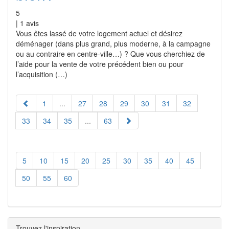
5
|
1
avis
Vous êtes lassé de votre logement actuel et désirez
déménager (dans plus grand, plus moderne, à la campagne
ou au contraire en centre-ville…) ? Que vous cherchiez de
l’aide pour la vente de votre précédent bien ou pour
l’acquisition (…)
1
...
27
28
29
30
31
32
33
34
35
...
63
5
10
15
20
25
30
35
40
45
50
55
60
Trouvez l'inspiration...