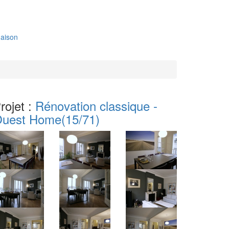
aison
rojet :
Rénovation classique -
uest Home
(15/71)