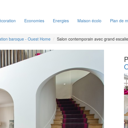
coration
Economies
Energies
Maison écolo
Plan de m
ation baroque - Ouest Home
Salon contemporain avec grand escalie
P
O