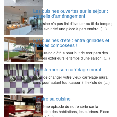
Les cuisines ouvertes sur le séjour :
conseils d’aménagement
La cuisine n’a pas fini d’évoluer au fil du temps ;
après avoir été une pièce à part entière, (…)
Les cuisines d’été : entre grillades et
salades composées !
Une cuisine d’été a pour but de tirer parti des
espaces extérieurs le temps d’une saison. (…)
Transformer son carrelage mural
Envie de changer votre vieux carrelage mural
sans pour autant tout casser ? Il existe de (…)
Refaire sa cuisine
Deuxième épisode de notre série sur la
rénovation des habitations, les cuisines. Pièce
centrale (…)