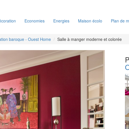
coration
Economies
Energies
Maison écolo
Plan de m
ation baroque - Ouest Home
Salle à manger moderne et colorée
P
O