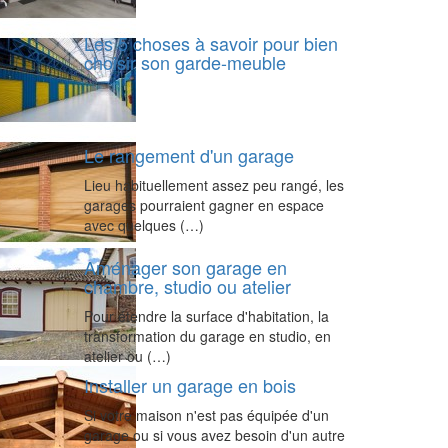
Les 5 choses à savoir pour bien
choisir son garde-meuble
Le rangement d'un garage
Lieu habituellement assez peu rangé, les
garages pourraient gagner en espace
avec quelques (…)
Aménager son garage en
chambre, studio ou atelier
Pour étendre la surface d'habitation, la
transformation du garage en studio, en
atelier ou (…)
Installer un garage en bois
Si votre maison n'est pas équipée d'un
garage ou si vous avez besoin d'un autre