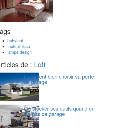
ags
babyfoot
fauteuil tissu
lampe design
rticles de :
Loft
Comment bien choisir sa porte
de garage
Où stocker ses outils quand on
n'a pas de garage