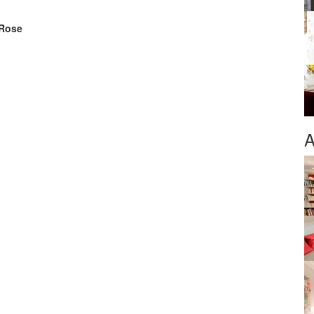
 Rose
A