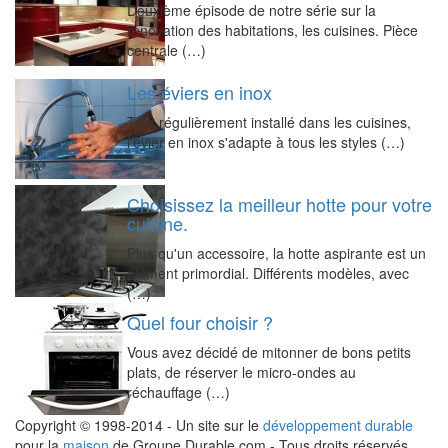
Deuxième épisode de notre série sur la
rénovation des habitations, les cuisines. Pièce
centrale (…)
Les éviers en inox
Très régulièrement installé dans les cuisines,
l'évier en inox s'adapte à tous les styles (…)
Choisissez la meilleur hotte pour votre
cuisine.
Plus qu'un accessoire, la hotte aspirante est un
élément primordial. Différents modèles, avec
(…)
Quel four choisir ?
Vous avez décidé de mitonner de bons petits
plats, de réserver le micro-ondes au
réchauffage (…)
Copyright © 1998-2014 - Un site sur le
développement durable
pour la
maison
de Groupe Durable.com - Tous droits réservés.