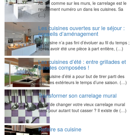
Au sol comme sur les murs, le carrelage est le
revêtement numéro un dans les cuisines. Sa
(…)
Les cuisines ouvertes sur le séjour :
conseils d’aménagement
La cuisine n’a pas fini d’évoluer au fil du temps ;
après avoir été une pièce à part entière, (…)
Les cuisines d’été : entre grillades et
salades composées !
Une cuisine d’été a pour but de tirer parti des
espaces extérieurs le temps d’une saison. (…)
Transformer son carrelage mural
Envie de changer votre vieux carrelage mural
sans pour autant tout casser ? Il existe de (…)
Refaire sa cuisine