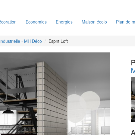
coration
Economies
Energies
Maison écolo
Plan de m
industrielle - MH Déco
Esprit Loft
P
A