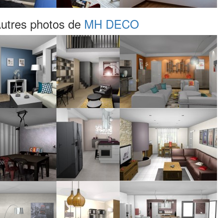
utres photos de
MH DECO