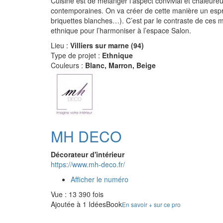
Cuisine est de mélanger l’aspect convivial et chaleure
contemporaines. On va créer de cette manière un espri
briquettes blanches…). C’est par le contraste de ces m
ethnique pour l’harmoniser à l’espace Salon.
Lieu :
Villiers sur marne (94)
Type de projet :
Ethnique
Couleurs :
Blanc, Marron, Beige
MH DECO
Décorateur d'intérieur
https://www.mh-deco.fr/
Afficher le numéro
Vue : 13 390 fois
Ajoutée à 1 IdéesBook
En savoir + sur ce pro