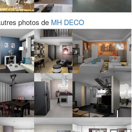
utres photos de
MH DECO