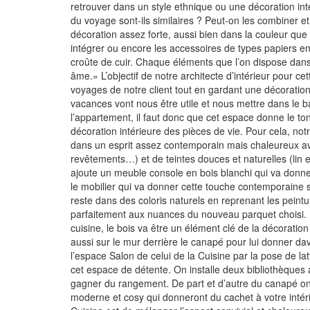
retrouver dans un style ethnique ou une décoration int
du voyage sont-ils similaires ? Peut-on les combiner e
décoration assez forte, aussi bien dans la couleur que 
intégrer ou encore les accessoires de types papiers en
croûte de cuir. Chaque éléments que l’on dispose dans u
âme.» L’objectif de notre architecte d’intérieur pour ce
voyages de notre client tout en gardant une décoration
vacances vont nous être utile et nous mettre dans le b
l’appartement, il faut donc que cet espace donne le ton
décoration intérieure des pièces de vie. Pour cela, notr
dans un esprit assez contemporain mais chaleureux ave
revêtements…) et de teintes douces et naturelles (lin 
ajoute un meuble console en bois blanchi qui va donner 
le mobilier qui va donner cette touche contemporaine s
reste dans des coloris naturels en reprenant les peintu
parfaitement aux nuances du nouveau parquet choisi. P
cuisine, le bois va être un élément clé de la décoration
aussi sur le mur derrière le canapé pour lui donner da
l’espace Salon de celui de la Cuisine par la pose de lat
cet espace de détente. On installe deux bibliothèques 
gagner du rangement. De part et d’autre du canapé on
moderne et cosy qui donneront du cachet à votre intéri