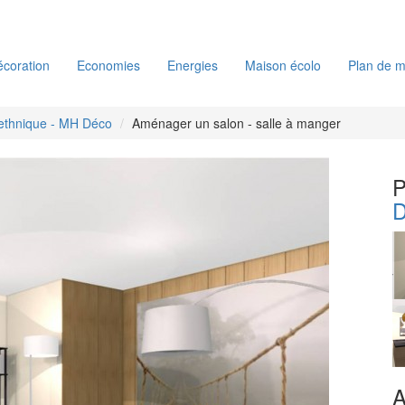
coration
Economies
Energies
Maison écolo
Plan de m
ethnique - MH Déco
Aménager un salon - salle à manger
P
D
A