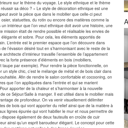
érieure sur le thème du voyage. Le style ethnique et le thème
t réussir sa déco ? « Le style de décoration ethnique est une
peut avoir la pièce que dans le mobilier que celle-ci peut
A
 osier, statuettes, du rotin ou encore des matières comme la
n intérieur que l’on veut ethnique doit avoir une histoire, une
tte mission était de rendre possible et réalisable les envies de
 élégante et sobre. Pour cela, les éléments apportés de
ain. L’entrée est le premier espace que l’on découvre dans
 de l’évasion désiré tout en s’harmonisant avec le reste de la
e architecte d’intérieur travaille l’ensemble de l’appartement
c la forte présence d’éléments en bois (mobiliers,
et taupe par exemple). Pour rendre la pièce fonctionnelle, on
un style chic, c’est le mélange de métal et de bois clair dans
ouhaitée. Afin de rendre le salon confortable et cocooning, on
res que l’on appliquées dans l’entrée et qui se marient
our apporter de la chaleur et s’harmoniser à la nouvelle
 de ce Séjour/Salle à manger. Il est utilisé dans le mobilier mais
vantage de profondeur. On va venir visuellement délimiter
tes de bois qui vont apporter du relief ainsi que de la matière à
aux lignes épurée qui vont habiller le mur et nous permettre de
 dispose également de deux fauteuils en croûte de cuir
eur ainsi qu’un esprit baroudeur élégant. Le concept pour cette