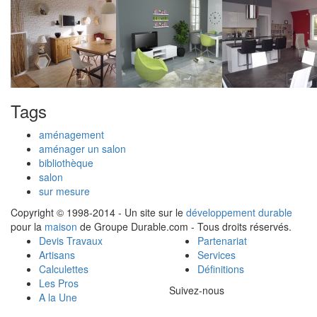
Tags
aménagement
aménager un salon
bibliothèque
salon
sur mesure
Copyright © 1998-2014 - Un site sur le
développement durable
pour la
maison
de Groupe Durable.com - Tous droits réservés.
Devis Travaux
Partenariat
Artisans
Services
Calculettes
Définitions
Les Pros
Suivez-nous
A la Une