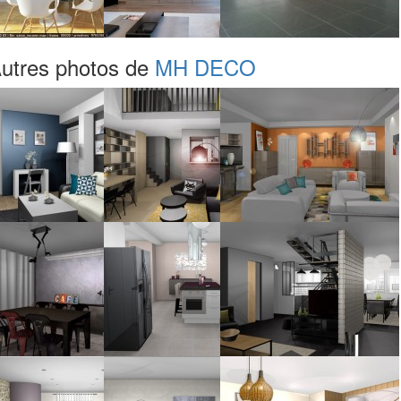
utres photos de
MH DECO