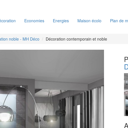
coration
Economies
Energies
Maison écolo
Plan de m
tion noble - MH Déco
Décoration contemporain et noble
P
D
A