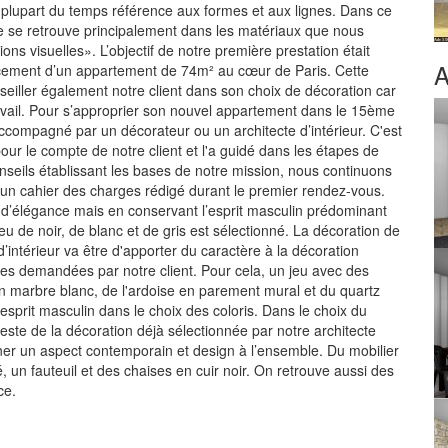
la plupart du temps référence aux formes et aux lignes. Dans ce
e se retrouve principalement dans les matériaux que nous
ons visuelles». L’objectif de notre première prestation était
A
gencement d’un appartement de 74m² au cœur de Paris. Cette
nseiller également notre client dans son choix de décoration car
avail. Pour s’approprier son nouvel appartement dans le 15ème
accompagné par un décorateur ou un architecte d’intérieur. C'est
ur le compte de notre client et l'a guidé dans les étapes de
nseils établissant les bases de notre mission, nous continuons
à un cahier des charges rédigé durant le premier rendez-vous.
’élégance mais en conservant l’esprit masculin prédominant
eu de noir, de blanc et de gris est sélectionné. La décoration de
 d’intérieur va être d'apporter du caractère à la décoration
ntes demandées par notre client. Pour cela, un jeu avec des
 en marbre blanc, de l'ardoise en parement mural et du quartz
esprit masculin dans le choix des coloris. Dans le choix du
ste de la décoration déjà sélectionnée par notre architecte
nner un aspect contemporain et design à l’ensemble. Du mobilier
, un fauteuil et des chaises en cuir noir. On retrouve aussi des
ce.