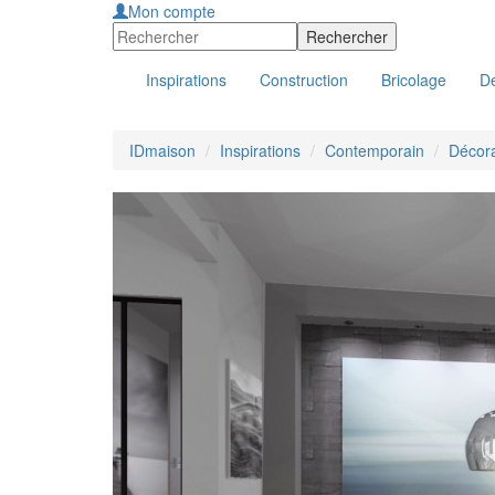
Mon compte
Inspirations
Construction
Bricolage
Dé
IDmaison
Inspirations
Contemporain
Décora