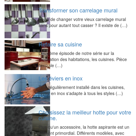
Transformer son carrelage mural
Envie de changer votre vieux carrelage mural
sans pour autant tout casser ? Il existe de (…)
Refaire sa cuisine
Deuxième épisode de notre série sur la
rénovation des habitations, les cuisines. Pièce
centrale (…)
Les éviers en inox
Très régulièrement installé dans les cuisines,
l'évier en inox s'adapte à tous les styles (…)
Choisissez la meilleur hotte pour votre
cuisine.
Plus qu'un accessoire, la hotte aspirante est un
élément primordial. Différents modèles, avec