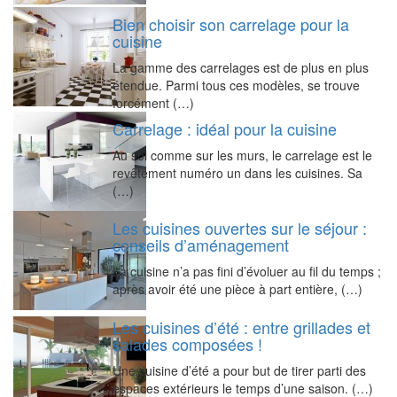
Bien choisir son carrelage pour la
cuisine
La gamme des carrelages est de plus en plus
étendue. Parmi tous ces modèles, se trouve
forcément (…)
Carrelage : idéal pour la cuisine
Au sol comme sur les murs, le carrelage est le
revêtement numéro un dans les cuisines. Sa
(…)
Les cuisines ouvertes sur le séjour :
conseils d’aménagement
La cuisine n’a pas fini d’évoluer au fil du temps ;
après avoir été une pièce à part entière, (…)
Les cuisines d’été : entre grillades et
salades composées !
Une cuisine d’été a pour but de tirer parti des
espaces extérieurs le temps d’une saison. (…)