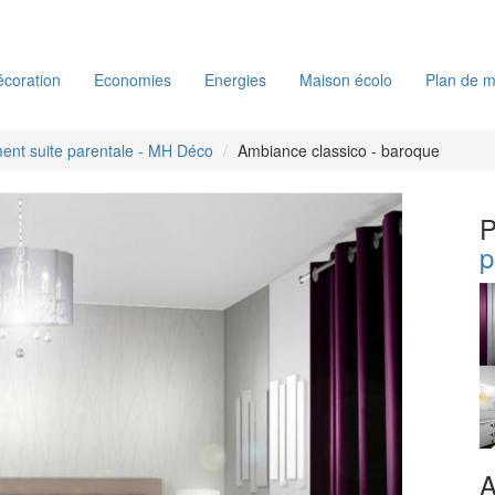
coration
Economies
Energies
Maison écolo
Plan de m
nt suite parentale - MH Déco
Ambiance classico - baroque
P
p
A