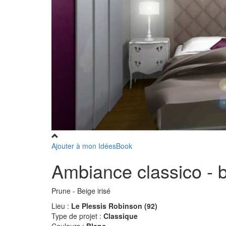
Ajouter à mon IdéesBook
Ambiance classico -
Prune - Beige irisé
Lieu :
Le Plessis Robinson (92)
Type de projet :
Classique