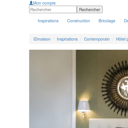
Mon compte
Inspirations
Construction
Bricolage
Dé
IDmaison
Inspirations
Contemporain
Hôtel 