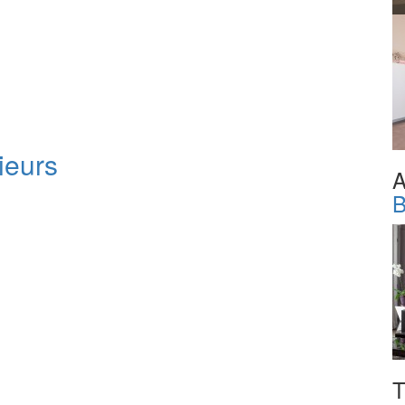
ieurs
A
B
T