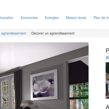
coration
Economies
Energies
Maison écolo
Plan de m
n agrandissement
Décorer un agrandissement
P
a
A