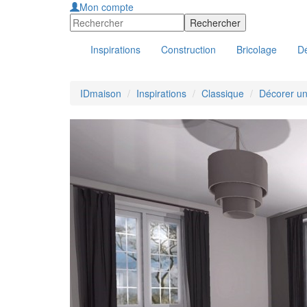
Mon compte
Inspirations
Construction
Bricolage
Dé
IDmaison
Inspirations
Classique
Décorer u