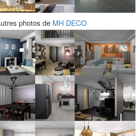
utres photos de
MH DECO