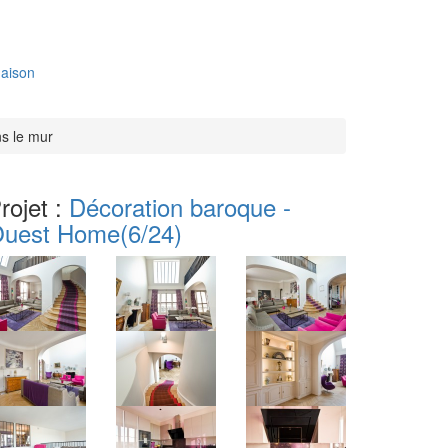
aison
ns le mur
rojet :
Décoration baroque -
uest Home
(6/24)