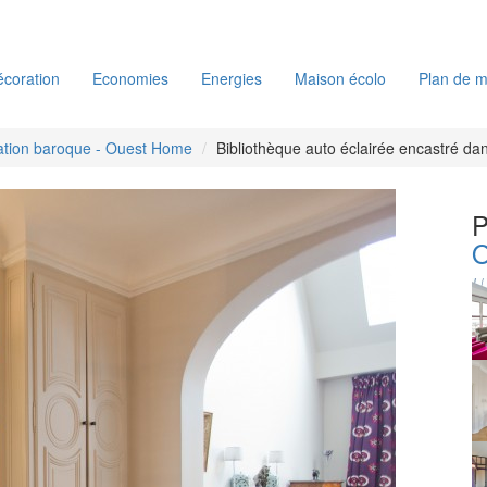
coration
Economies
Energies
Maison écolo
Plan de m
ation baroque - Ouest Home
Bibliothèque auto éclairée encastré da
P
O